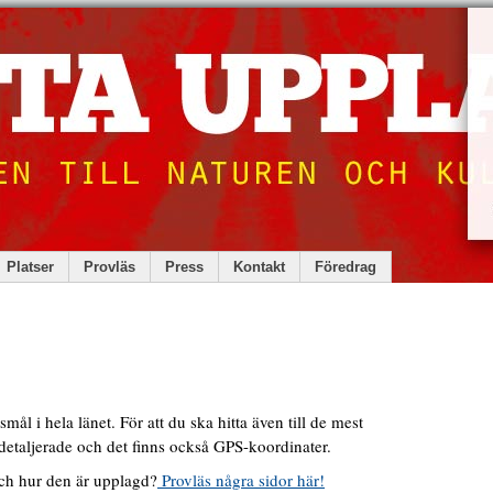
Platser
Provläs
Press
Kontakt
Föredrag
mål i hela länet. För att du ska hitta även till de mest
etaljerade och det finns också GPS-koordinater.
och hur den är upplagd?
Provläs några sidor här!