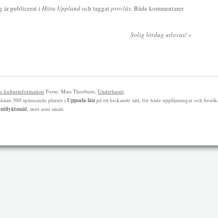
g är publicerat i
Hitta Uppland
och taggat
provläs
. Både kommentarer
Solig lördag utlovas!
»
 kulturinformation
Form: Mats Thorburn,
Underhuset
.
ästan 300 spännande platser i
Uppsala län
på ett lockande sätt, för både upplänningar och besök
h
utflyktsmål
, stort som smått.