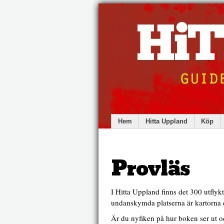
Hem
Hitta Uppland
Köp
Provläs
I Hitta Uppland finns det 300 utflykts
undanskymda platserna är kartorna d
Är du nyfiken på hur boken ser ut 