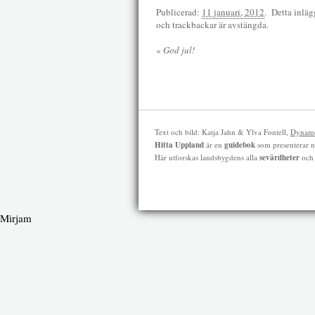
Publicerad:
11 januari, 2012
.
Detta inläg
och trackbackar är avstängda.
«
God jul!
Text och bild: Katja Jahn & Ylva Fontell,
Dynamo
Hitta Uppland
är en
guidebok
som presenterar n
Här utforskas landsbygdens alla
sevärdheter
oc
Mirjam