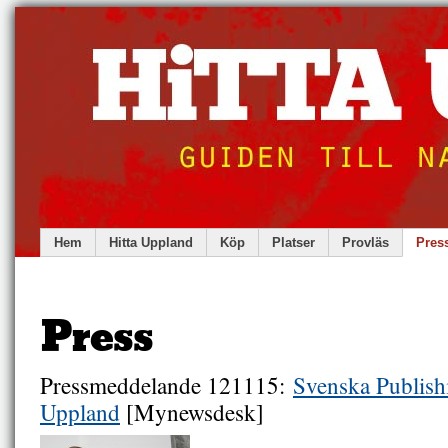
Hem
Hitta Uppland
Köp
Platser
Provläs
Pres
Press
Pressmeddelande 121115:
Svenska Publishin
Uppland
[Mynewsdesk]