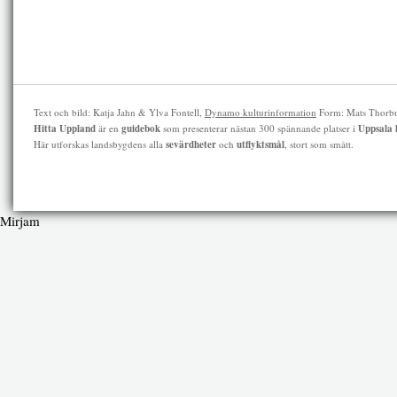
Text och bild: Katja Jahn & Ylva Fontell,
Dynamo kulturinformation
Form: Mats Thorb
Hitta Uppland
är en
guidebok
som presenterar nästan 300 spännande platser i
Uppsala 
Här utforskas landsbygdens alla
sevärdheter
och
utflyktsmål
, stort som smått.
Mirjam