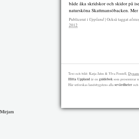
både åka skridskor och skidor på is
natursköna Skattmansöbacken. Mer 
Publicerat i
Uppland
|
Också taggat
alsta
2012
Text och bild: Katja Jahn & Ylva Fontell,
Dynamo
Hitta Uppland
är en
guidebok
som presenterar n
Här utforskas landsbygdens alla
sevärdheter
oc
Mirjam