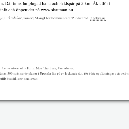
en. Där finns fin plogad bana och skidspår på 5 km. Åk utför i
info och öppettider på www.skattman.nu
sjön
,
skridskor
,
vinter
|
Stängt för kommentarer
Publicerad:
3 februari,
 kulturinformation
Form: Mats Thorburn,
Underhuset
.
ästan 300 spännande platser i
Uppsala län
på ett lockande sätt, för både upplänningar och besök
h
utflyktsmål
, stort som smått.