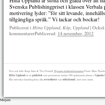
Hitta Uppland är stolta och glada över att tid
Svenska Publishingpriset i klassen Verbala 
motivering lyder: ”för sitt levande, innehålls
tillgängliga språk.” Vi tackar och bockar!
Publicerat i
Hitta Uppland
,
Köp
,
Uppland
|
Också
kommentarer
Publicerad:
14 november, 2012
Text och bild: Katja Jahn & Ylva Fontell,
Dynamo kulturinformation
Form: Mats Thorb
Hitta Uppland
är en
guidebok
som presenterar nästan 300 spännande platser i
Uppsala 
Här utforskas landsbygdens alla
sevärdheter
och
utflyktsmål
, stort som smått.
Mirjam