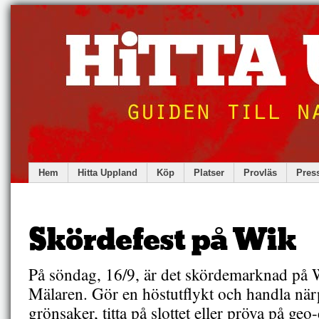
Hem
Hitta Uppland
Köp
Platser
Provläs
Pres
Skördefest på Wik
På söndag, 16/9, är det skördemarknad på W
Mälaren. Gör en höstutflykt och handla nä
grönsaker, titta på slottet eller pröva på ge