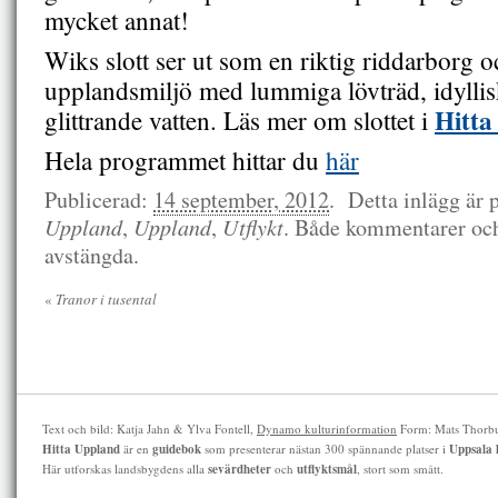
mycket annat!
Wiks slott ser ut som en riktig riddarborg o
upplandsmiljö med lummiga lövträd, idyll
Hitta
glittrande vatten. Läs mer om slottet i
Hela programmet hittar du
här
Publicerad:
14 september, 2012
.
Detta inlägg är 
Uppland
,
Uppland
,
Utflykt
. Både kommentarer och
avstängda.
«
Tranor i tusental
Text och bild: Katja Jahn & Ylva Fontell,
Dynamo kulturinformation
Form: Mats Thorb
Hitta Uppland
är en
guidebok
som presenterar nästan 300 spännande platser i
Uppsala 
Här utforskas landsbygdens alla
sevärdheter
och
utflyktsmål
, stort som smått.