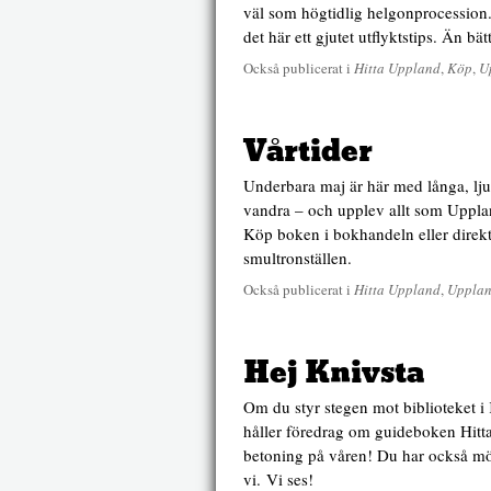
väl som högtidlig helgonprocession. 
det här ett gjutet utflyktstips. Än bä
Också publicerat i
Hitta Uppland
,
Köp
,
U
Vårtider
Underbara maj är här med långa, ljus
vandra – och upplev allt som Upplan
Köp boken i bokhandeln eller direkt hä
smultronställen.
Också publicerat i
Hitta Uppland
,
Uppla
Hej Knivsta
Om du styr stegen mot biblioteket i
håller föredrag om guideboken Hitt
betoning på våren! Du har också möjl
vi. Vi ses!