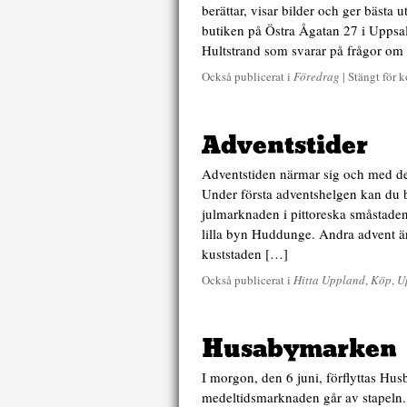
berättar, visar bilder och ger bästa 
butiken på Östra Ågatan 27 i Uppsala
Hultstrand som svarar på frågor om
Också publicerat i
Föredrag
|
Stängt för 
Adventstider
Adventstiden närmar sig och med de
Under första adventshelgen kan du b
julmarknaden i pittoreska småstad
lilla byn Huddunge. Andra advent ä
kuststaden […]
Också publicerat i
Hitta Uppland
,
Köp
,
U
Husabymarken
I morgon, den 6 juni, förflyttas Hus
medeltidsmarknaden går av stapeln.