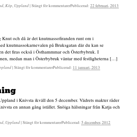
nd
,
Köp
,
Uppland
|
Stängt för kommentarer
Publicerad:
22 februari, 2013
g Knut och då är det knutmassofiranden runt om i
med knutmassokarnevalen på Bruksgatan där du kan se
Men det firas också i Östhammmar och Österbybruk. I
rnen, medan man i Österbybruk väntar med festligheterna […]
ppland
|
Stängt för kommentarer
Publicerad:
11 januari, 2013
ning
 Uppland i Knivsta ikväll den 5 december. Vädrets makter råder
nivsta en annan gång istället. Snöiga hälsningar från Katja och
nd
,
Uppland
|
Stängt för kommentarer
Publicerad:
5 december, 2012