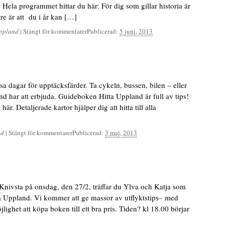
Hela programmet hittar du här: För dig som gillar historia är
ttre är att du i år kan […]
ppland
|
Stängt för kommentarer
Publicerad:
5 juni, 2013
a dagar för upptäcksfärder. Ta cykeln, bussen, bilen – eller
d har att erbjuda. Guideboken Hitta Uppland är full av tips!
r. Detaljerade kartor hjälper dig att hitta till alla
nd
|
Stängt för kommentarer
Publicerad:
3 maj, 2013
 Knivsta på onsdag, den 27/2, träffar du Ylva och Katja som
a Uppland. Vi kommer att ge massor av utflyktstips– med
ighet att köpa boken till ett bra pris. Tiden? kl 18.00 börjar