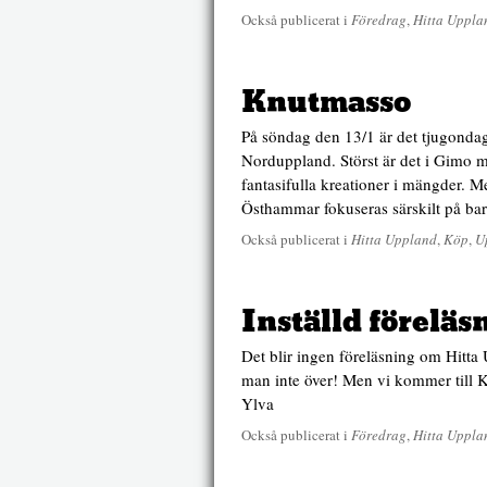
Också publicerat i
Föredrag
,
Hitta Uppla
Knutmasso
På söndag den 13/1 är det tjugonda
Norduppland. Störst är det i Gimo 
fantasifulla kreationer i mängder. 
Östhammar fokuseras särskilt på ba
Också publicerat i
Hitta Uppland
,
Köp
,
U
Inställd föreläs
Det blir ingen föreläsning om Hitta
man inte över! Men vi kommer till K
Ylva
Också publicerat i
Föredrag
,
Hitta Uppla