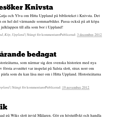
esöker Knivsta
atja och Ylva om Hitta Uppland på biblioteket i Knivsta. Det
h en hel del värmande sommarbilder. Passa också på att köpa
a julklappen till alla som bor i Uppland!
nd
,
Köp
,
Uppland
|
Stängt för kommentarer
Publicerad:
3 december, 2012
edårande bedagat
orieätarna, som närmar sig den svenska historien med nya
 första avsnittet var inspelat på Salsta slott, strax norr om
g pärla som du kan läsa mer om i Hitta Uppland. Historieätarna
ppland
|
Stängt för kommentarer
Publicerad:
19 november, 2012
ik
ad på Wiks slott invid Mälaren. Gör en höstutflykt och handla