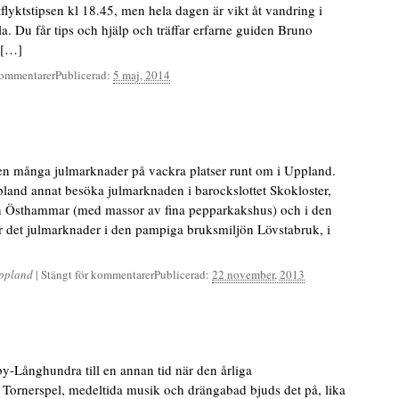
utflyktstipsen kl 18.45, men hela dagen är vikt åt vandring i
. Du får tips och hjälp och träffar erfarne guiden Bruno
 […]
kommentarer
Publicerad:
5 maj, 2014
n många julmarknader på vackra platser runt om i Uppland.
land annat besöka julmarknaden i barockslottet Skokloster,
en Östhammar (med massor av fina pepparkakshus) och i den
r det julmarknader i den pampiga bruksmiljön Lövstabruk, i
ppland
|
Stängt för kommentarer
Publicerad:
22 november, 2013
by-Långhundra till en annan tid när den årliga
 Tornerspel, medeltida musik och drängabad bjuds det på, lika