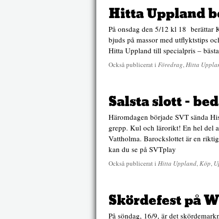
Hitta Uppland b
På onsdag den 5/12 kl 18 berättar K
bjuds på massor med utflyktstips oc
Hitta Uppland till specialpris – bäst
Också publicerat i
Föredrag
,
Hitta Uppla
Salsta slott – b
Häromdagen började SVT sända Hist
grepp. Kul och lärorikt! En hel del av
Vattholma. Barockslottet är en rikti
kan du se på SVTplay
Också publicerat i
Hitta Uppland
,
Köp
,
U
Skördefest på W
På söndag, 16/9, är det skördemarkn